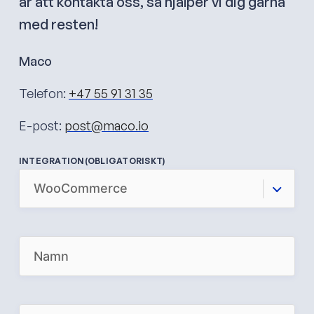
är att kontakta oss, så hjälper vi dig gärna
med resten!
Maco
Telefon:
+47 55 91 31 35
E-post:
post@maco.io
INTEGRATION
(OBLIGATORISKT)
N
A
M
E
(
O
P