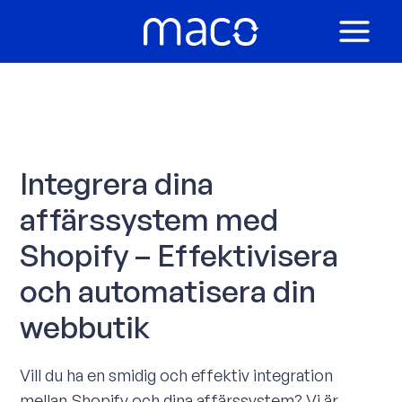
Hoppa
till
MAIN
innehåll
MEN
Integrera dina
affärssystem med
Shopify – Effektivisera
och automatisera din
webbutik
Vill du ha en smidig och effektiv integration
mellan Shopify och dina affärssystem? Vi är