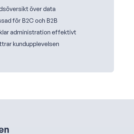
idsöversikt över data
sad för B2C och B2B
lar administration effektivt
ttrar kundupplevelsen
nen