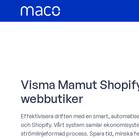
Hoppa
till
innehåll
Visma Mamut Shopify 
webbutiker
Effektivisera driften med en smart, automatis
och Shopify. Vårt system samlar ekonomisyst
strömlinjeformad process. Spara tid, minska fel