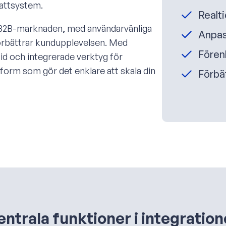
battsystem.
Realt
 B2B-marknaden, med användarvänliga
Anpas
örbättrar kundupplevelsen. Med
Förenk
tid och integrerade verktyg för
tform som gör det enklare att skala din
Förbä
ntrala funktioner i integratio