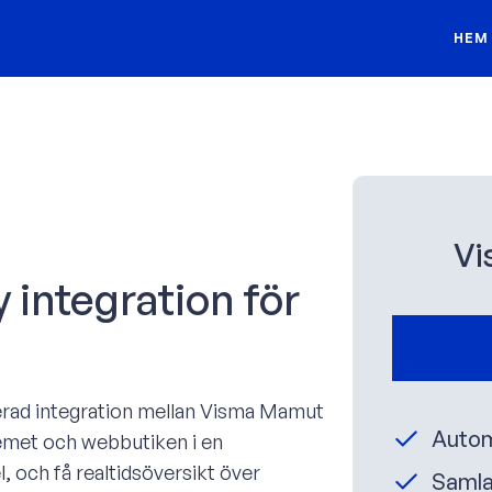
HEM
Vi
integration för
erad integration mellan Visma Mamut
Autom
emet och webbutiken i en
, och få realtidsöversikt över
Samla