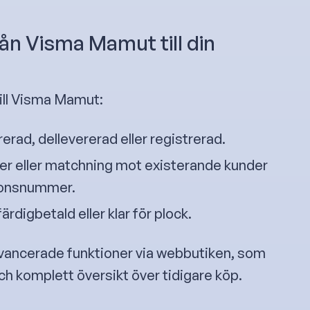
rån Visma Mamut till din
ill Visma Mamut:
ererad, dellevererad eller registrerad.
r eller matchning mot existerande kunder
tionsnummer.
rdigbetald eller klar för plock.
 avancerade funktioner via webbutiken, som
och komplett översikt över tidigare köp.