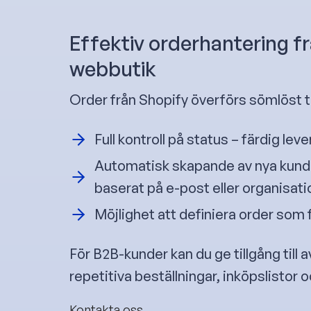
Effektiv orderhantering f
webbutik
Order från Shopify överförs sömlöst t
Full kontroll på status – färdig lev
Automatisk skapande av nya kunde
baserat på e-post eller organisa
Möjlighet att definiera order som fä
För B2B-kunder kan du ge tillgång till
repetitiva beställningar, inköpslistor 
Kontakta oss