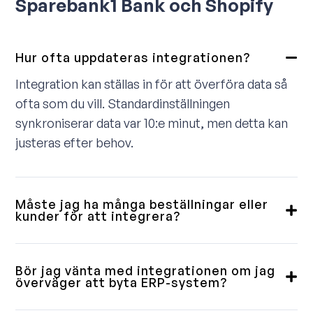
Sparebank1 Bank och Shopify
Hur ofta uppdateras integrationen?
Integration kan ställas in för att överföra data så
ofta som du vill. Standardinställningen
synkroniserar data var 10:e minut, men detta kan
justeras efter behov.
Måste jag ha många beställningar eller
kunder för att integrera?
Nej, vi levererar integrationer till små, medelstora
och stora kunder. Vissa vill ha en fullständig
Bör jag vänta med integrationen om jag
lösning, andra behöver bara en enkel
överväger att byta ERP-system?
ordernedladdning. Vi går igenom detta med dig på
Våra integrationer är byggda med flexibilitet i