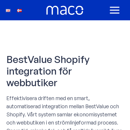
Hoppa
till
MAIN
innehåll
MEN
BestValue Shopify
integration för
webbutiker
Effektivisera driften med en smart,
automatiserad integration mellan BestValue och
Shopify. Vårt system samlar ekonomisystemet
och webbutiken i en strömlinjeformad process.