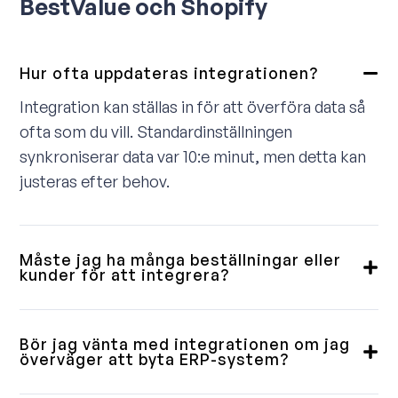
BestValue och Shopify
Hur ofta uppdateras integrationen?
Integration kan ställas in för att överföra data så
ofta som du vill. Standardinställningen
synkroniserar data var 10:e minut, men detta kan
justeras efter behov.
Måste jag ha många beställningar eller
kunder för att integrera?
Nej, vi levererar integrationer till små, medelstora
och stora kunder. Vissa vill ha en fullständig
Bör jag vänta med integrationen om jag
lösning, andra behöver bara en enkel
överväger att byta ERP-system?
ordernedladdning. Vi går igenom detta med dig på
Våra integrationer är byggda med flexibilitet i