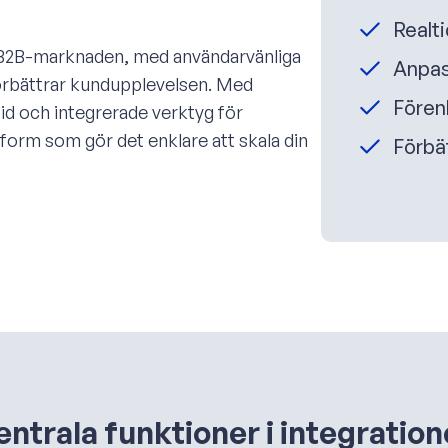
Realt
 B2B-marknaden, med användarvänliga
Anpas
örbättrar kundupplevelsen. Med
Förenk
tid och integrerade verktyg för
tform som gör det enklare att skala din
Förbä
ntrala funktioner i integratio