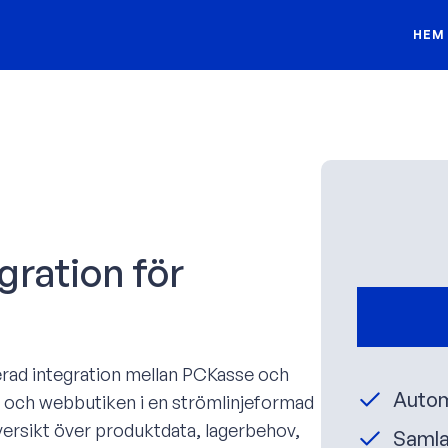
HEM
gration för
erad integration mellan PCKasse och
Autom
 och webbutiken i en strömlinjeformad
översikt över produktdata, lagerbehov,
Samla