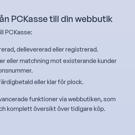
ån PCKasse till din webbutik
ill PCKasse:
ererad, dellevererad eller registrerad.
r eller matchning mot existerande kunder
tionsnummer.
rdigbetald eller klar för plock.
 avancerade funktioner via webbutiken, som
och komplett översikt över tidigare köp.