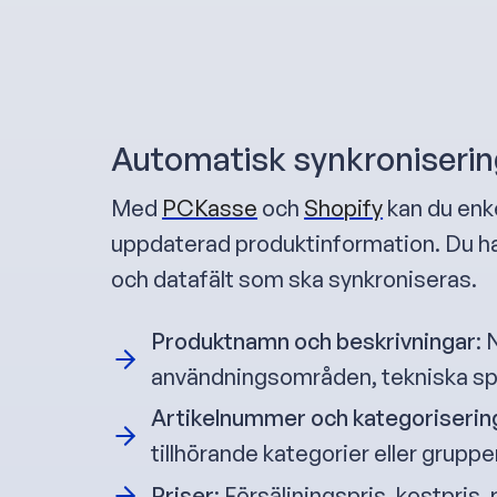
Automatisk synkroniserin
Med
PCKasse
och
Shopify
kan du enke
uppdaterad produktinformation. Du har f
och datafält som ska synkroniseras.
Produktnamn och beskrivningar
:
användningsområden, tekniska spe
Artikelnummer och kategoriserin
tillhörande kategorier eller gruppe
Priser
: Försäljningspris, kostpris