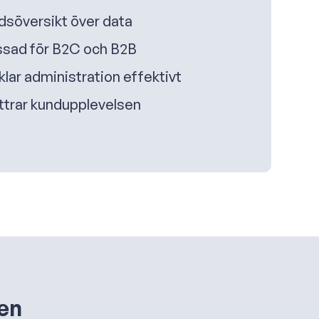
idsöversikt över data
sad för B2C och B2B
lar administration effektivt
ttrar kundupplevelsen
nen