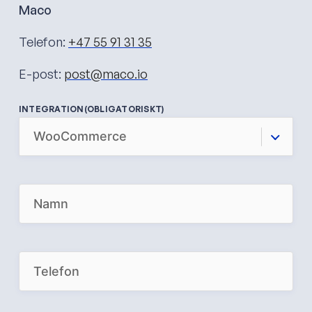
Maco
Telefon:
+47 55 91 31 35
E-post:
post@maco.io
INTEGRATION
(OBLIGATORISKT)
N
A
M
E
(
O
P
B
H
L
O
I
N
G
E