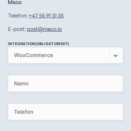
Maco
Telefon:
+47 55 91 31 35
E-post:
post@maco.io
INTEGRATION
(OBLIGATORISKT)
N
A
M
E
(
O
P
B
H
L
O
I
N
G
E