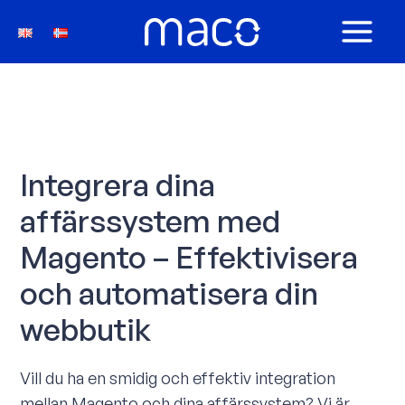
Hoppa
till
MAIN
innehåll
MEN
Integrera dina
affärssystem med
Magento – Effektivisera
och automatisera din
webbutik
Vill du ha en smidig och effektiv integration
mellan Magento och dina affärssystem? Vi är