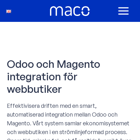
Hoppa
till
MAIN
innehåll
MEN
Odoo och Magento
integration för
webbutiker
Effektivisera driften med en smart,
automatiserad integration mellan Odoo och
Magento. Vårt system samlar ekonomisystemet
och webbutiken i en strömlinjeformad process.