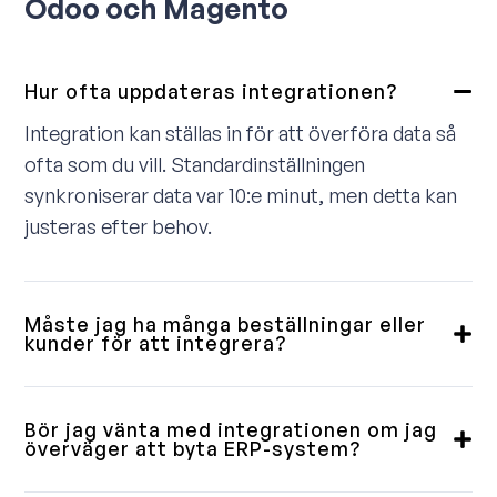
Odoo och Magento
Hur ofta uppdateras integrationen?
Integration kan ställas in för att överföra data så
ofta som du vill. Standardinställningen
synkroniserar data var 10:e minut, men detta kan
justeras efter behov.
Måste jag ha många beställningar eller
kunder för att integrera?
Nej, vi levererar integrationer till små, medelstora
och stora kunder. Vissa vill ha en fullständig
Bör jag vänta med integrationen om jag
lösning, andra behöver bara en enkel
överväger att byta ERP-system?
ordernedladdning. Vi går igenom detta med dig på
Våra integrationer är byggda med flexibilitet i