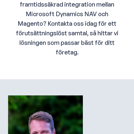
att säkerställa en smidig implementering.
framtidssäkrad integration mellan
realtid. Detta ser till att webbutiken bibehåller bra
prestanda, även under normal drift.
Microsoft Dynamics NAV och
Magento? Kontakta oss idag för ett
förutsättningslöst samtal, så hittar vi
lösningen som passar bäst för ditt
företag.