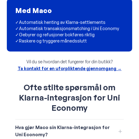
Med Maco
✓
Automatisk henting av Klarna-settlements
✓
Automatisk transaksjonsmatching i Uni Economy
✓
Gebyrer og refusjoner bokføres riktig
✓
Raskere og tryggere månedsslutt
Vil du se hvordan det fungerer for din butikk?
Ta kontakt for en uforpliktende gjennomgang →
Ofte stilte spørsmål om
Klarna-integrasjon for Uni
Economy
Hva gjør Maco sin Klarna-integrasjon for
Uni Economy?