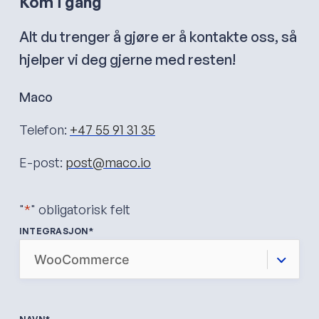
Kom i gang
Alt du trenger å gjøre er å kontakte oss, så
hjelper vi deg gjerne med resten!
Maco
Telefon:
+47 55 91 31 35
E-post:
post@maco.io
"
*
" obligatorisk felt
INTEGRASJON
*