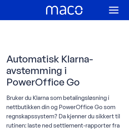
Hopp
rett
MAIN
til
innholdet
MEN
Automatisk Klarna-
avstemming i
PowerOffice Go
Bruker du Klarna som betalingsløsning i
nettbutikken din og PowerOffice Go som
regnskapssystem? Da kjenner du sikkert til
rutinen: laste ned settlement-rapporter fra