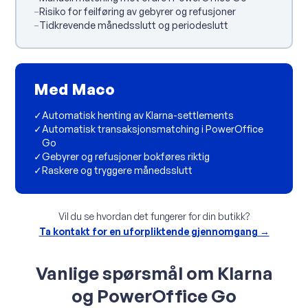
–
Risiko for feilføring av gebyrer og refusjoner
–
Tidkrevende månedsslutt og periodeslutt
Med Maco
✓
Automatisk henting av Klarna-settlements
✓
Automatisk transaksjonsmatching i PowerOffice
Go
✓
Gebyrer og refusjoner bokføres riktig
✓
Raskere og tryggere månedsslutt
Vil du se hvordan det fungerer for din butikk?
Ta kontakt for en uforpliktende gjennomgang →
Vanlige spørsmål om Klarna
og PowerOffice Go