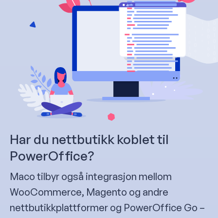
Har du nettbutikk koblet til
PowerOffice?
Maco tilbyr også integrasjon mellom
WooCommerce, Magento og andre
nettbutikkplattformer og PowerOffice Go –