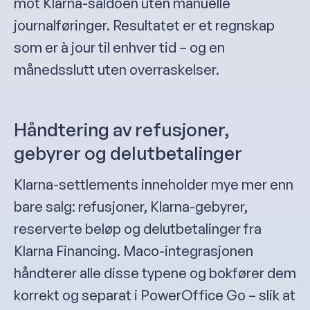
mot Klarna-saldoen uten manuelle
journalføringer. Resultatet er et regnskap
som er à jour til enhver tid – og en
månedsslutt uten overraskelser.
Håndtering av refusjoner,
gebyrer og delutbetalinger
Klarna-settlements inneholder mye mer enn
bare salg: refusjoner, Klarna-gebyrer,
reserverte beløp og delutbetalinger fra
Klarna Financing. Maco-integrasjonen
håndterer alle disse typene og bokfører dem
korrekt og separat i PowerOffice Go – slik at