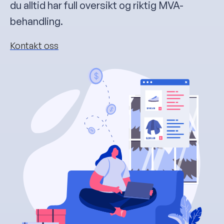
du alltid har full oversikt og riktig MVA-
behandling.
Kontakt oss