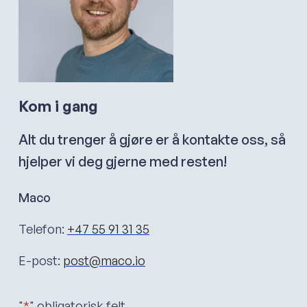
Kom i gang
Alt du trenger å gjøre er å kontakte oss, så
hjelper vi deg gjerne med resten!
Maco
Telefon:
+47 55 91 31 35
E-post:
post@maco.io
"
*
" obligatorisk felt