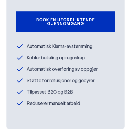
BOOK EN UFORPLIKTENDE
GJENNOMGANG
Automatisk Klarna-avstemming
Kobler betaling og regnskap
Automatisk overføring av oppgjør
Støtte for refusjoner og gebyrer
Tilpasset B2C og B2B
Reduserer manuelt arbeid