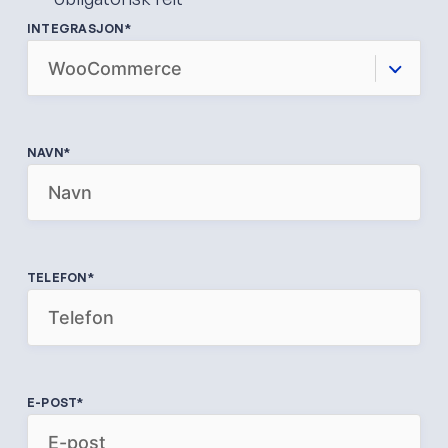
INTEGRASJON
*
NAVN
*
TELEFON
*
E-POST
*