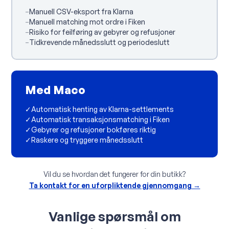
–
Manuell CSV-eksport fra Klarna
–
Manuell matching mot ordre i Fiken
–
Risiko for feilføring av gebyrer og refusjoner
–
Tidkrevende månedsslutt og periodeslutt
Med Maco
✓
Automatisk henting av Klarna-settlements
✓
Automatisk transaksjonsmatching i Fiken
✓
Gebyrer og refusjoner bokføres riktig
✓
Raskere og tryggere månedsslutt
Vil du se hvordan det fungerer for din butikk?
Ta kontakt for en uforpliktende gjennomgang →
Vanlige spørsmål om