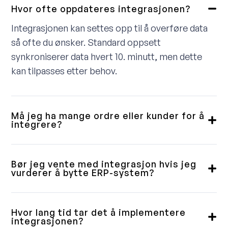
Hvor ofte oppdateres integrasjonen?
Integrasjonen kan settes opp til å overføre data
så ofte du ønsker. Standard oppsett
synkroniserer data hvert 10. minutt, men dette
kan tilpasses etter behov.
Må jeg ha mange ordre eller kunder for å
integrere?
Nei, vi leverer integrasjoner til små, mellomstore
og store kunder. Noen vil ha en fullintegrert
Bør jeg vente med integrasjon hvis jeg
løsning, andre trenger bare en enkel
vurderer å bytte ERP-system?
ordrenedlasting. Vi gjennomgår dette med deg i
Våre integrasjoner er bygget med fleksibilitet i
forkant og sikrer at du får et produkt som passer
tankene. Selv om et ERP-bytte kan ta tid, er
Hvor lang tid tar det å implementere
til ditt behov.
løsningen vår laget slik at ERP-delen enkelt kan
integrasjonen?