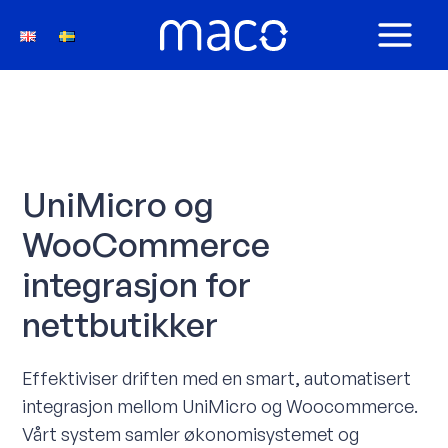
Hopp
rett
MAIN
til
innholdet
MEN
UniMicro og
WooCommerce
integrasjon for
nettbutikker
Effektiviser driften med en smart, automatisert
integrasjon mellom UniMicro og Woocommerce.
Vårt system samler økonomisystemet og