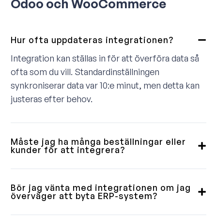
Odoo och WooCommerce
Hur ofta uppdateras integrationen?
Integration kan ställas in för att överföra data så
ofta som du vill. Standardinställningen
synkroniserar data var 10:e minut, men detta kan
justeras efter behov.
Måste jag ha många beställningar eller
kunder för att integrera?
Nej, vi levererar integrationer till små, medelstora
och stora kunder. Vissa vill ha en fullständig
Bör jag vänta med integrationen om jag
lösning, andra behöver bara en enkel
överväger att byta ERP-system?
ordernedladdning. Vi går igenom detta med dig på
Våra integrationer är byggda med flexibilitet i