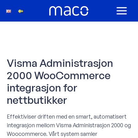
Hopp
rett
MAIN
til
innholdet
MEN
Visma Administrasjon
2000 WooCommerce
integrasjon for
nettbutikker
Effektiviser driften med en smart, automatisert
integrasjon mellom Visma Administrasjon 2000 og
Woocommerce. Vårt system samler