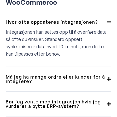
WooCommerce
Hvor ofte oppdateres integrasjonen?
Integrasjonen kan settes opp til å overføre data
så ofte du ønsker. Standard oppsett
synkroniserer data hvert 10. minutt, men dette
kan tilpasses etter behov.
Må jeg ha mange ordre eller kunder for å
integrere?
Nei, vi leverer integrasjoner til små, mellomstore
og store kunder. Noen vil ha en fullintegrert
Bør jeg vente med integrasjon hvis jeg
løsning, andre trenger bare en enkel
vurderer å bytte ERP-system?
ordrenedlasting. Vi gjennomgår dette med deg i
Våre integrasjoner er bygget med fleksibilitet i