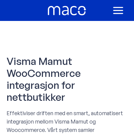
Hopp
rett
MAIN
til
innholdet
MEN
Visma Mamut
WooCommerce
integrasjon for
nettbutikker
Effektiviser driften med en smart, automatisert
integrasjon mellom Visma Mamut og
Woocommerce. Vårt system samler