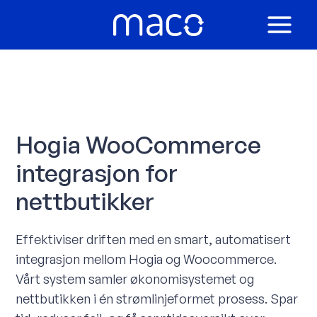
Hopp
rett
MAIN
til
innholdet
MEN
Hogia WooCommerce
integrasjon for
nettbutikker
Effektiviser driften med en smart, automatisert
integrasjon mellom Hogia og Woocommerce.
Vårt system samler økonomisystemet og
nettbutikken i én strømlinjeformet prosess. Spar