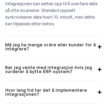
Integrasjonen kan settes opp til å overføre data
så ofte du ønsker. Standard oppsett
synkroniserer data hvert 10. minutt, men dette
kan tilpasses etter behov.
Må jeg ha mange ordre eller kunder for å
integrere?
Nei, vi leverer integrasjoner til små, mellomstore
og store kunder. Noen vil ha en fullintegrert
Bør jeg vente med integrasjon hvis jeg
løsning, andre trenger bare en enkel
vurderer å bytte ERP-system?
ordrenedlasting. Vi gjennomgår dette med deg i
Våre integrasjoner er bygget med fleksibilitet i
forkant og sikrer at du får et produkt som passer
tankene. Selv om et ERP-bytte kan ta tid, er
Hvor lang tid tar det å implementere
til ditt behov.
løsningen vår laget slik at ERP-delen enkelt kan
integrasjonen?
erstattes uten å påvirke logikken mot
Dette avhenger av løsningens kompleksitet og