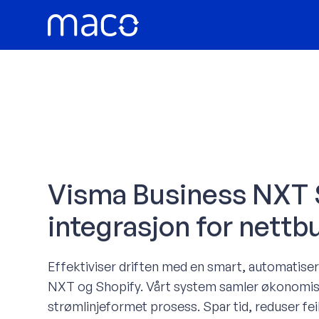
Hopp
rett
til
innholdet
Visma Business NXT 
integrasjon for nettb
Effektiviser driften med en smart, automatise
NXT og Shopify. Vårt system samler økonomis
strømlinjeformet prosess. Spar tid, reduser fei