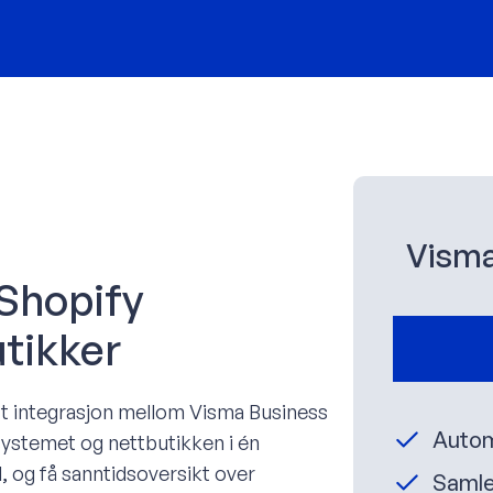
Visma
Shopify
utikker
rt integrasjon mellom Visma Business
Autom
ystemet og nettbutikken i én
l, og få sanntidsoversikt over
Samle