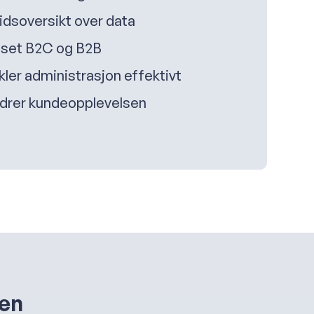
idsoversikt over data
sset B2C og B2B
kler administrasjon effektivt
drer kundeopplevelsen
nen