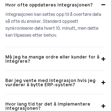
Hvor ofte oppdateres integrasjonen?
Integrasjonen kan settes opp til å overføre data
så ofte du ønsker. Standard oppsett
synkroniserer data hvert 10. minutt, men dette
kan tilpasses etter behov.
Må jeg ha mange ordre eller kunder for å
integrere?
Nei, vi leverer integrasjoner til små, mellomstore
og store kunder. Noen vil ha en fullintegrert
Bør jeg vente med integrasjon hvis jeg
løsning, andre trenger bare en enkel
vurderer å bytte ERP-system?
ordrenedlasting. Vi gjennomgår dette med deg i
Våre integrasjoner er bygget med fleksibilitet i
forkant og sikrer at du får et produkt som passer
tankene. Selv om et ERP-bytte kan ta tid, er
Hvor lang tid tar det å implementere
til ditt behov.
løsningen vår laget slik at ERP-delen enkelt kan
integrasjonen?