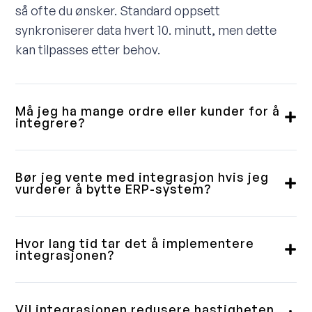
så ofte du ønsker. Standard oppsett
synkroniserer data hvert 10. minutt, men dette
kan tilpasses etter behov.
Må jeg ha mange ordre eller kunder for å
integrere?
Nei, vi leverer integrasjoner til små, mellomstore
og store kunder. Noen vil ha en fullintegrert
Bør jeg vente med integrasjon hvis jeg
løsning, andre trenger bare en enkel
vurderer å bytte ERP-system?
ordrenedlasting. Vi gjennomgår dette med deg i
Våre integrasjoner er bygget med fleksibilitet i
forkant og sikrer at du får et produkt som passer
tankene. Selv om et ERP-bytte kan ta tid, er
Hvor lang tid tar det å implementere
til ditt behov.
løsningen vår laget slik at ERP-delen enkelt kan
integrasjonen?
erstattes uten å påvirke logikken mot Shopify.
Dette avhenger av løsningens kompleksitet og
Når du bytter ERP-system, er det enkelt å
ønsket funksjonalitet. Fordi vi bruker
Vil integrasjonen redusere hastigheten