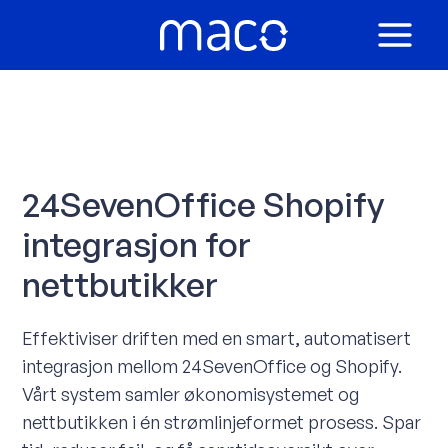
Hopp
rett
MAIN
til
innholdet
MEN
24SevenOffice Shopify
integrasjon for
nettbutikker
Effektiviser driften med en smart, automatisert
integrasjon mellom 24SevenOffice og Shopify.
Vårt system samler økonomisystemet og
nettbutikken i én strømlinjeformet prosess. Spar