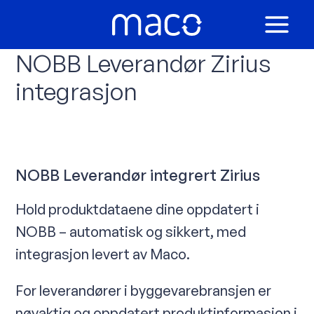
Hopp
rett
MAIN
til
NOBB Leverandør Zirius
innholdet
MEN
integrasjon
NOBB Leverandør integrert Zirius
Hold produktdataene dine oppdatert i
NOBB – automatisk og sikkert, med
integrasjon levert av Maco.
For leverandører i byggevarebransjen er
nøyaktig og oppdatert produktinformasjon i