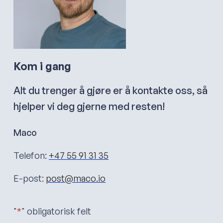
Kom i gang
Alt du trenger å gjøre er å kontakte oss, så
hjelper vi deg gjerne med resten!
Maco
Telefon:
+47 55 91 31 35
E-post:
post@maco.io
"
*
" obligatorisk felt