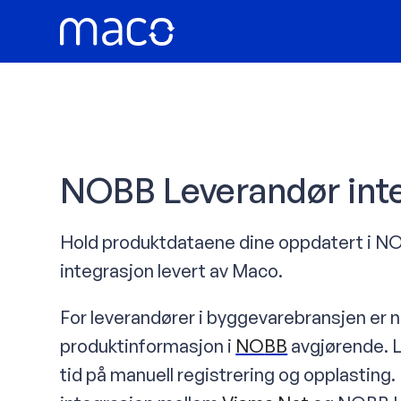
Hopp
rett
til
innholdet
NOBB Leverandør int
Hold produktdataene dine oppdatert i NO
integrasjon levert av Maco.
For leverandører i byggevarebransjen er 
produktinformasjon i
NO
BB
avgjørende. 
tid på manuell registrering og opplastin