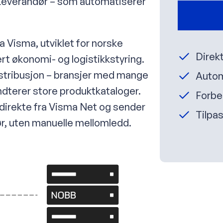
everandør – som automatiserer
 Visma, utviklet for norske
Direkt
rt økonomi- og logistikkstyring.
istribusjon – bransjer med mange
Automa
dterer store produktkataloger.
Forbe
direkte fra Visma Net og sender
Tilpa
ør, uten manuelle mellomledd.