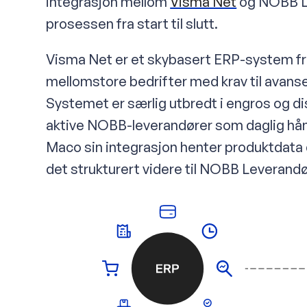
integrasjon mellom
Visma Net
og NOBB L
prosessen fra start til slutt.
Visma Net er et skybasert ERP-system fra
mellomstore bedrifter med krav til avanse
Systemet er særlig utbredt i engros og d
aktive NOBB-leverandører som daglig hån
Maco sin integrasjon henter produktdata 
det strukturert videre til NOBB Leverand