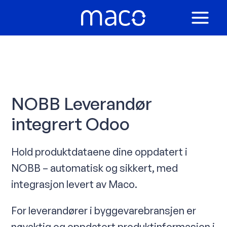
Hopp
rett
MAIN
til
innholdet
MEN
NOBB Leverandør
integrert Odoo
Hold produktdataene dine oppdatert i
NOBB – automatisk og sikkert, med
integrasjon levert av Maco.
For leverandører i byggevarebransjen er
nøyaktig og oppdatert produktinformasjon i