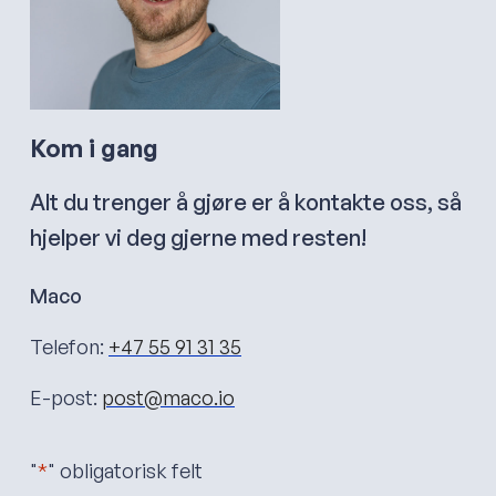
Kom i gang
Alt du trenger å gjøre er å kontakte oss, så
hjelper vi deg gjerne med resten!
Maco
Telefon:
+47 55 91 31 35
E-post:
post@maco.io
"
*
" obligatorisk felt