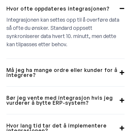
Hvor ofte oppdateres integrasjonen?
Integrasjonen kan settes opp til å overføre data
så ofte du ønsker. Standard oppsett
synkroniserer data hvert 10. minutt, men dette
kan tilpasses etter behov.
Må jeg ha mange ordre eller kunder for å
integrere?
Nei, vi leverer integrasjoner til små, mellomstore
og store kunder. Noen vil ha en fullintegrert
Bør jeg vente med integrasjon hvis jeg
løsning, andre trenger bare en enkel
vurderer å bytte ERP-system?
ordrenedlasting. Vi gjennomgår dette med deg i
Våre integrasjoner er bygget med fleksibilitet i
forkant og sikrer at du får et produkt som passer
tankene. Selv om et ERP-bytte kan ta tid, er
Hvor lang tid tar det å implementere
til ditt behov.
løsningen vår laget slik at ERP-delen enkelt kan
integrasjonen?