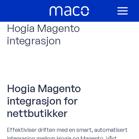
Hopp
rett
MAIN
til
Hogia Magento
innholdet
MEN
integrasjon
Hogia Magento
integrasjon for
nettbutikker
Effektiviser driften med en smart, automatisert
integrasjon mellom Hogia og Magento. Vårt